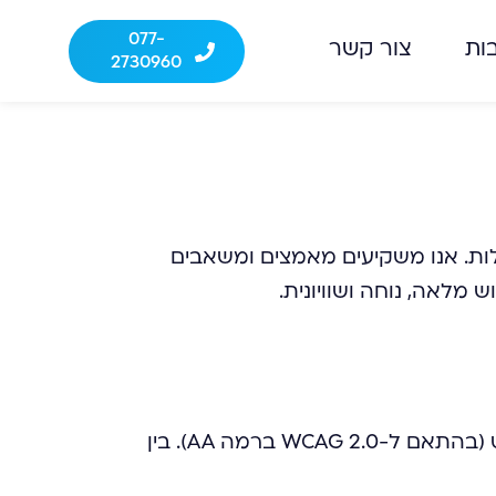
077-
ות
צור קשר
2730960
 מוגבלות. אנו משקיעים מאמצים ומשאבים
מלאה, נוחה ושוויונית.
האתר פועל, ככל שניתן, לפי הוראות תקן ישראלי ת"י 5568 – קווים מנחים לנגישות תכנים באינטרנט (בהתאם ל-WCAG 2.0 ברמה AA). בין